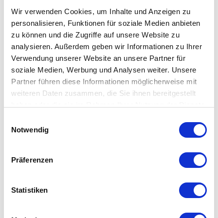
Wir verwenden Cookies, um Inhalte und Anzeigen zu
personalisieren, Funktionen für soziale Medien anbieten
zu können und die Zugriffe auf unsere Website zu
analysieren. Außerdem geben wir Informationen zu Ihrer
Verwendung unserer Website an unsere Partner für
soziale Medien, Werbung und Analysen weiter. Unsere
Partner führen diese Informationen möglicherweise mit
weiteren Daten zusammen, die Sie ihnen bereitgestellt
haben oder die sie im Rahmen Ihrer Nutzung der Dienste
gesammelt haben.
Einwilligungsauswahl
Öffentliche Verkehrsmittel
Notwendig
S-Bahn
S1 bis S8
Haltestelle Isartor
Straßenbahn
16/17
Haltestelle Isartor
Präferenzen
Bus
131
Haltestelle Isartor/Zweibrückenstr.
Öffentliche Parkhäuser
Statistiken
Isarparkhaus, Baaderstr. 6
Parkhaus Rieger-City, Frauenstr. 38